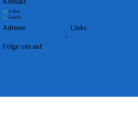
Kontakt
E-Mail
stabs@bs.ch
Kanzlei
+41 61 267 86 01
Adresse
Links
Lageplan
Folge uns auf
Impressum
Disclaimer