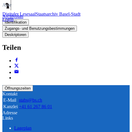
Akte
Digitaler Lesesaal
Staatsarchiv Basel-Stadt
Archivplan
Login
Identifikation
Zugangs- und Benutzungsbestimmungen
Deskriptoren
Teilen
Öffnungszeiten
Kontakt
E-Mail
stabs@bs.ch
Kanzlei
+41 61 267 86 01
Adresse
Links
Lageplan