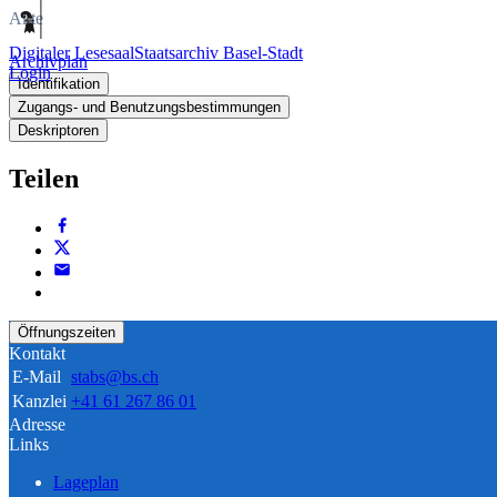
Akte
Digitaler Lesesaal
Staatsarchiv Basel-Stadt
Archivplan
Login
Identifikation
Zugangs- und Benutzungsbestimmungen
Deskriptoren
Teilen
Öffnungszeiten
Kontakt
E-Mail
stabs@bs.ch
Kanzlei
+41 61 267 86 01
Adresse
Links
Lageplan