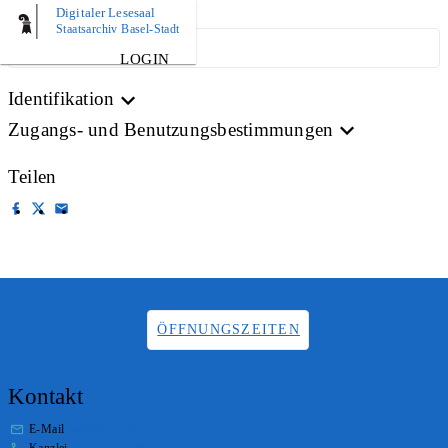
Digitaler Lesesaal
Staatsarchiv Basel-Stadt
ARCHIVPLAN
LOGIN
Identifikation
Zugangs- und Benutzungsbestimmungen
Teilen
ÖFFNUNGSZEITEN
Kontakt
E-Mail
stabs@bs.ch
Kanzlei
+41 61 267 86 01