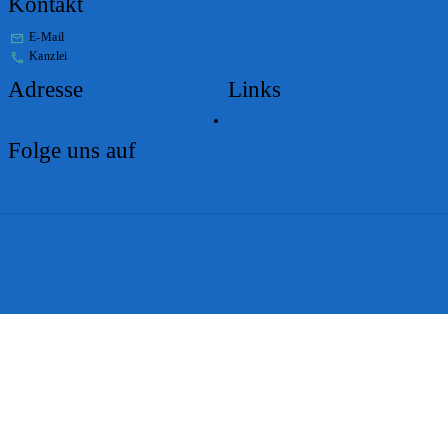
Kontakt
E-Mail
stabs@bs.ch
Kanzlei
+41 61 267 86 01
Adresse
Links
Lageplan
Folge uns auf
Impressum
Disclaimer