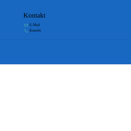
Kontakt
E-Mail
stabs@bs.ch
Kanzlei
+41 61 267 86 01
Impressum
Disclaimer