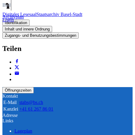
Bild
Digitaler Lesesaal
Staatsarchiv Basel-Stadt
Archivplan
Login
Identifikation
Inhalt und innere Ordnung
Zugangs- und Benutzungsbestimmungen
Teilen
Öffnungszeiten
Kontakt
E-Mail
stabs@bs.ch
Kanzlei
+41 61 267 86 01
Adresse
Links
Lageplan