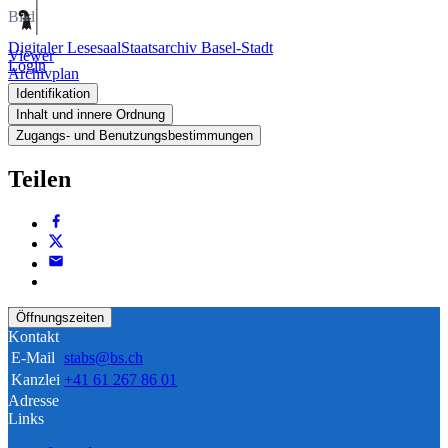
Bild
Digitaler Lesesaal
Staatsarchiv Basel-Stadt
Viewer
Login
Archivplan
Identifikation
Inhalt und innere Ordnung
Zugangs- und Benutzungsbestimmungen
Teilen
Öffnungszeiten
Kontakt
E-Mail
stabs@bs.ch
Kanzlei
+41 61 267 86 01
Adresse
Links