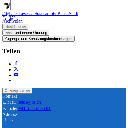
Bild
Digitaler Lesesaal
Staatsarchiv Basel-Stadt
Viewer
Login
Archivplan
Identifikation
Inhalt und innere Ordnung
Zugangs- und Benutzungsbestimmungen
Teilen
Öffnungszeiten
Kontakt
E-Mail
stabs@bs.ch
Kanzlei
+41 61 267 86 01
Adresse
Links