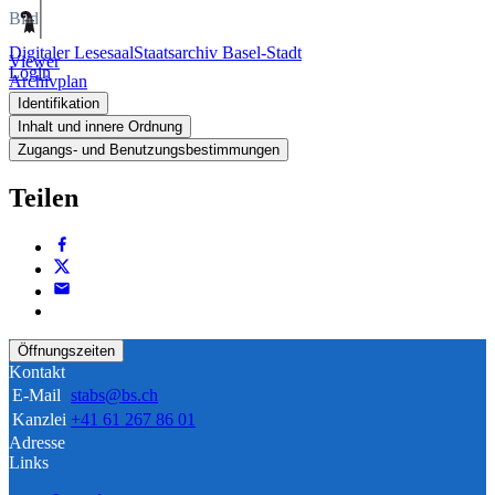
Bild
Digitaler Lesesaal
Staatsarchiv Basel-Stadt
Viewer
Login
Archivplan
Identifikation
Inhalt und innere Ordnung
Zugangs- und Benutzungsbestimmungen
Teilen
Öffnungszeiten
Kontakt
E-Mail
stabs@bs.ch
Kanzlei
+41 61 267 86 01
Adresse
Links