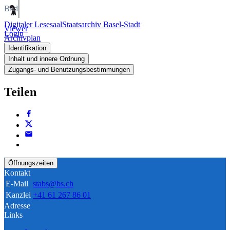
Bild
Digitaler Lesesaal
Staatsarchiv Basel-Stadt
Viewer
Login
Archivplan
Identifikation
Inhalt und innere Ordnung
Zugangs- und Benutzungsbestimmungen
Teilen
Öffnungszeiten
Kontakt
E-Mail
stabs@bs.ch
Kanzlei
+41 61 267 86 01
Adresse
Links