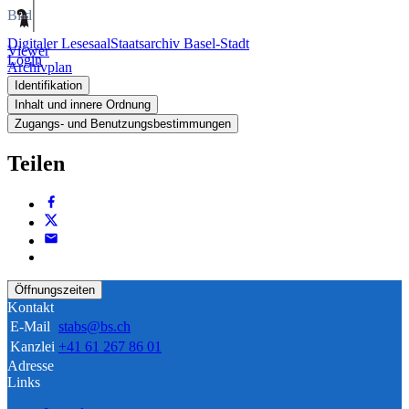
Bild
Digitaler Lesesaal
Staatsarchiv Basel-Stadt
Viewer
Login
Archivplan
Identifikation
Inhalt und innere Ordnung
Zugangs- und Benutzungsbestimmungen
Teilen
Öffnungszeiten
Kontakt
E-Mail
stabs@bs.ch
Kanzlei
+41 61 267 86 01
Adresse
Links