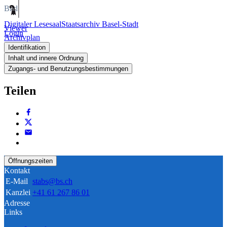
Bild
Digitaler Lesesaal
Staatsarchiv Basel-Stadt
Viewer
Login
Archivplan
Identifikation
Inhalt und innere Ordnung
Zugangs- und Benutzungsbestimmungen
Teilen
Öffnungszeiten
Kontakt
E-Mail
stabs@bs.ch
Kanzlei
+41 61 267 86 01
Adresse
Links