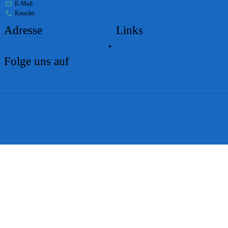
E-Mail
stabs@bs.ch
Kanzlei
+41 61 267 86 01
Adresse
Links
Lageplan
Folge uns auf
Impressum
Disclaimer