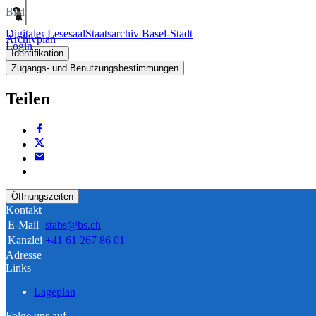
Bild
Digitaler Lesesaal
Staatsarchiv Basel-Stadt
Archivplan
Login
Identifikation
Zugangs- und Benutzungsbestimmungen
Teilen
Öffnungszeiten
Kontakt
E-Mail
stabs@bs.ch
Kanzlei
+41 61 267 86 01
Adresse
Links
Lageplan
Folge uns auf