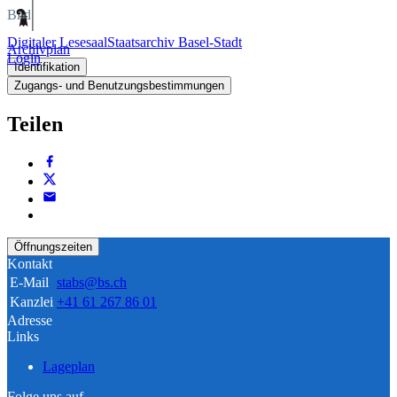
Bild
Digitaler Lesesaal
Staatsarchiv Basel-Stadt
Archivplan
Login
Identifikation
Zugangs- und Benutzungsbestimmungen
Teilen
Öffnungszeiten
Kontakt
E-Mail
stabs@bs.ch
Kanzlei
+41 61 267 86 01
Adresse
Links
Lageplan
Folge uns auf