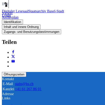
Bild
Digitaler Lesesaal
Staatsarchiv Basel-Stadt
Viewer
Login
Archivplan
Identifikation
Inhalt und innere Ordnung
Zugangs- und Benutzungsbestimmungen
Teilen
Öffnungszeiten
Kontakt
E-Mail
stabs@bs.ch
Kanzlei
+41 61 267 86 01
Adresse
Links