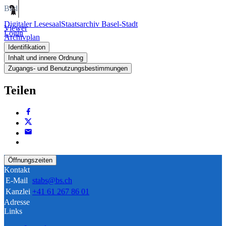
Bild
Digitaler Lesesaal
Staatsarchiv Basel-Stadt
Viewer
Login
Archivplan
Identifikation
Inhalt und innere Ordnung
Zugangs- und Benutzungsbestimmungen
Teilen
Öffnungszeiten
Kontakt
E-Mail
stabs@bs.ch
Kanzlei
+41 61 267 86 01
Adresse
Links