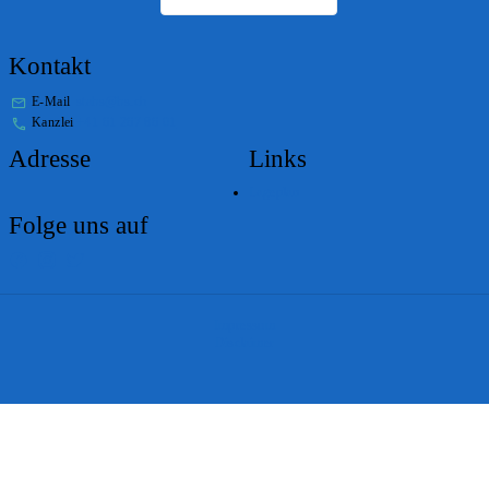
Kontakt
E-Mail
stabs@bs.ch
Kanzlei
+41 61 267 86 01
Adresse
Links
Lageplan
Folge uns auf
Impressum
Disclaimer