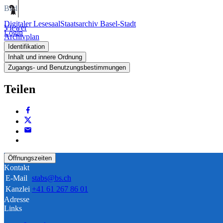
Bild
Digitaler Lesesaal
Staatsarchiv Basel-Stadt
Viewer
Login
Archivplan
Identifikation
Inhalt und innere Ordnung
Zugangs- und Benutzungsbestimmungen
Teilen
Öffnungszeiten
Kontakt
E-Mail
stabs@bs.ch
Kanzlei
+41 61 267 86 01
Adresse
Links