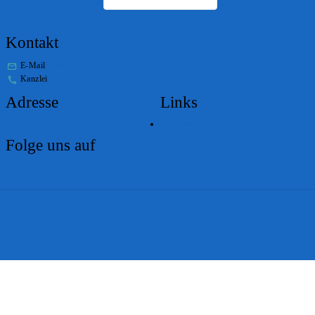
Kontakt
E-Mail
stabs@bs.ch
Kanzlei
+41 61 267 86 01
Adresse
Links
Lageplan
Folge uns auf
Impressum
Disclaimer