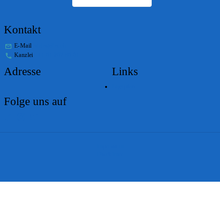
Kontakt
E-Mail
stabs@bs.ch
Kanzlei
+41 61 267 86 01
Adresse
Links
Lageplan
Folge uns auf
Impressum
Disclaimer