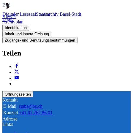
Bild
Digitaler Lesesaal
Staatsarchiv Basel-Stadt
Viewer
Login
Archivplan
Identifikation
Inhalt und innere Ordnung
Zugangs- und Benutzungsbestimmungen
Teilen
Öffnungszeiten
Kontakt
E-Mail
stabs@bs.ch
Kanzlei
+41 61 267 86 01
Adresse
Links