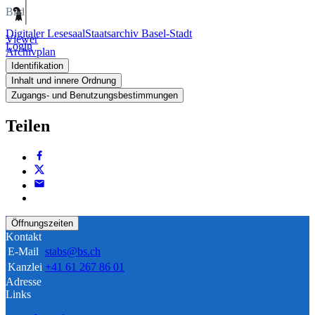
Bild
Digitaler Lesesaal
Staatsarchiv Basel-Stadt
Viewer
Login
Archivplan
Identifikation
Inhalt und innere Ordnung
Zugangs- und Benutzungsbestimmungen
Teilen
Öffnungszeiten
Kontakt
E-Mail
stabs@bs.ch
Kanzlei
+41 61 267 86 01
Adresse
Links