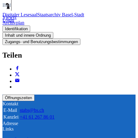
Bild
Digitaler Lesesaal
Staatsarchiv Basel-Stadt
Viewer
Login
Archivplan
Identifikation
Inhalt und innere Ordnung
Zugangs- und Benutzungsbestimmungen
Teilen
Öffnungszeiten
Kontakt
E-Mail
stabs@bs.ch
Kanzlei
+41 61 267 86 01
Adresse
Links