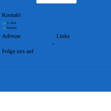
Kontakt
E-Mail
stabs@bs.ch
Kanzlei
+41 61 267 86 01
Adresse
Links
Lageplan
Folge uns auf
Impressum
Disclaimer