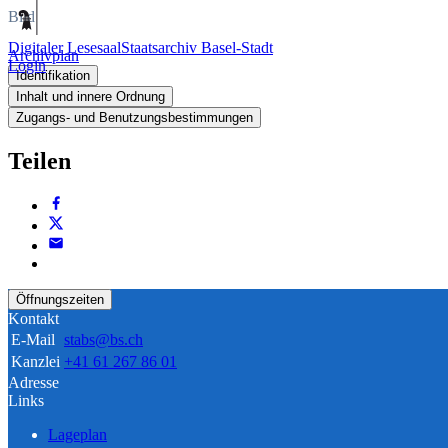
Bild
Digitaler Lesesaal
Staatsarchiv Basel-Stadt
Archivplan
Login
Identifikation
Inhalt und innere Ordnung
Zugangs- und Benutzungsbestimmungen
Teilen
Öffnungszeiten
Kontakt
E-Mail
stabs@bs.ch
Kanzlei
+41 61 267 86 01
Adresse
Links
Lageplan