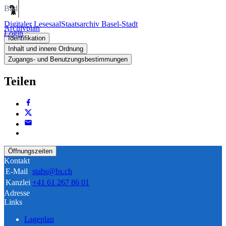
Bild
Digitaler Lesesaal
Staatsarchiv Basel-Stadt
Archivplan
Login
Identifikation
Inhalt und innere Ordnung
Zugangs- und Benutzungsbestimmungen
Teilen
Öffnungszeiten
Kontakt
E-Mail
stabs@bs.ch
Kanzlei
+41 61 267 86 01
Adresse
Links
Lageplan