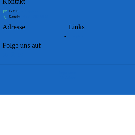
Kontakt
E-Mail
stabs@bs.ch
Kanzlei
+41 61 267 86 01
Adresse
Links
Lageplan
Folge uns auf
Impressum
Disclaimer