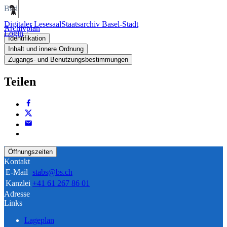
Bild
Digitaler Lesesaal
Staatsarchiv Basel-Stadt
Archivplan
Login
Identifikation
Inhalt und innere Ordnung
Zugangs- und Benutzungsbestimmungen
Teilen
Öffnungszeiten
Kontakt
E-Mail
stabs@bs.ch
Kanzlei
+41 61 267 86 01
Adresse
Links
Lageplan