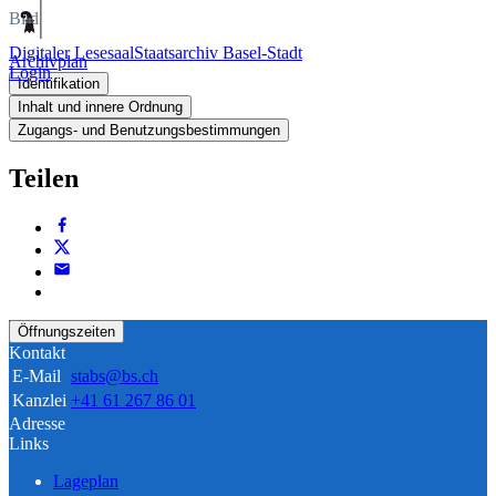
Bild
Digitaler Lesesaal
Staatsarchiv Basel-Stadt
Archivplan
Login
Identifikation
Inhalt und innere Ordnung
Zugangs- und Benutzungsbestimmungen
Teilen
Öffnungszeiten
Kontakt
E-Mail
stabs@bs.ch
Kanzlei
+41 61 267 86 01
Adresse
Links
Lageplan