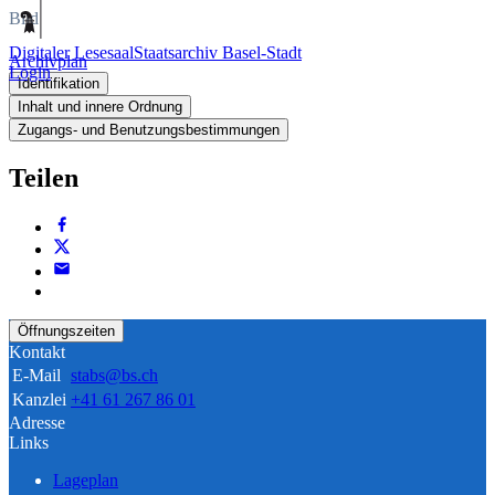
Bild
Digitaler Lesesaal
Staatsarchiv Basel-Stadt
Archivplan
Login
Identifikation
Inhalt und innere Ordnung
Zugangs- und Benutzungsbestimmungen
Teilen
Öffnungszeiten
Kontakt
E-Mail
stabs@bs.ch
Kanzlei
+41 61 267 86 01
Adresse
Links
Lageplan