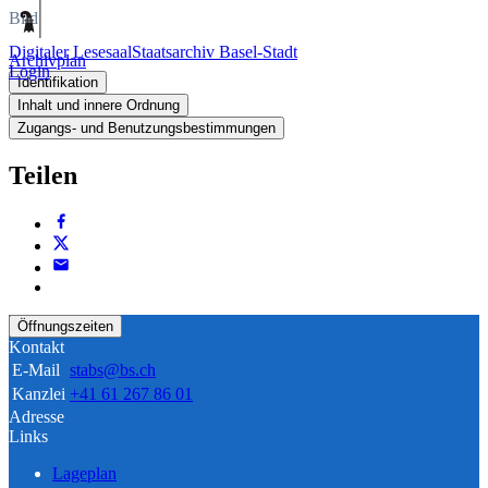
Bild
Digitaler Lesesaal
Staatsarchiv Basel-Stadt
Archivplan
Login
Identifikation
Inhalt und innere Ordnung
Zugangs- und Benutzungsbestimmungen
Teilen
Öffnungszeiten
Kontakt
E-Mail
stabs@bs.ch
Kanzlei
+41 61 267 86 01
Adresse
Links
Lageplan