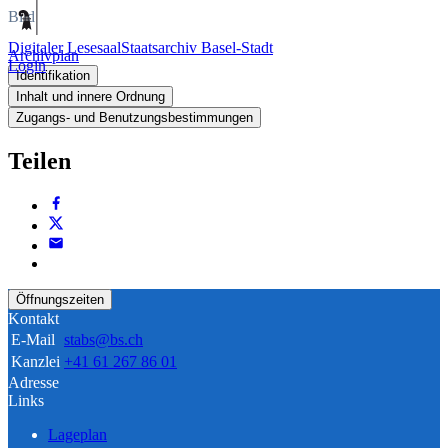
Bild
Digitaler Lesesaal
Staatsarchiv Basel-Stadt
Archivplan
Login
Identifikation
Inhalt und innere Ordnung
Zugangs- und Benutzungsbestimmungen
Teilen
Öffnungszeiten
Kontakt
E-Mail
stabs@bs.ch
Kanzlei
+41 61 267 86 01
Adresse
Links
Lageplan