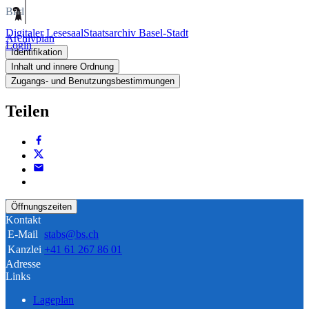
Bild
Digitaler Lesesaal
Staatsarchiv Basel-Stadt
Archivplan
Login
Identifikation
Inhalt und innere Ordnung
Zugangs- und Benutzungsbestimmungen
Teilen
Öffnungszeiten
Kontakt
E-Mail
stabs@bs.ch
Kanzlei
+41 61 267 86 01
Adresse
Links
Lageplan