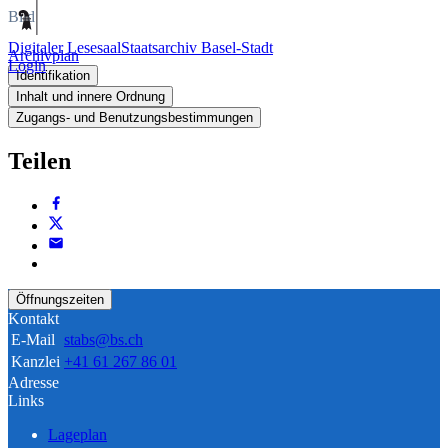
Bild
Digitaler Lesesaal
Staatsarchiv Basel-Stadt
Archivplan
Login
Identifikation
Inhalt und innere Ordnung
Zugangs- und Benutzungsbestimmungen
Teilen
Öffnungszeiten
Kontakt
E-Mail
stabs@bs.ch
Kanzlei
+41 61 267 86 01
Adresse
Links
Lageplan