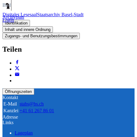
Bild
Digitaler Lesesaal
Staatsarchiv Basel-Stadt
Archivplan
Login
Identifikation
Inhalt und innere Ordnung
Zugangs- und Benutzungsbestimmungen
Teilen
Öffnungszeiten
Kontakt
E-Mail
stabs@bs.ch
Kanzlei
+41 61 267 86 01
Adresse
Links
Lageplan