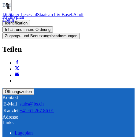
Bild
Digitaler Lesesaal
Staatsarchiv Basel-Stadt
Archivplan
Login
Identifikation
Inhalt und innere Ordnung
Zugangs- und Benutzungsbestimmungen
Teilen
Öffnungszeiten
Kontakt
E-Mail
stabs@bs.ch
Kanzlei
+41 61 267 86 01
Adresse
Links
Lageplan