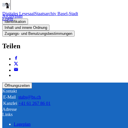
Bild
Digitaler Lesesaal
Staatsarchiv Basel-Stadt
Archivplan
Login
Identifikation
Inhalt und innere Ordnung
Zugangs- und Benutzungsbestimmungen
Teilen
Öffnungszeiten
Kontakt
E-Mail
stabs@bs.ch
Kanzlei
+41 61 267 86 01
Adresse
Links
Lageplan