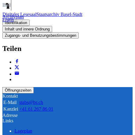
Bild
Digitaler Lesesaal
Staatsarchiv Basel-Stadt
Archivplan
Login
Identifikation
Inhalt und innere Ordnung
Zugangs- und Benutzungsbestimmungen
Teilen
Öffnungszeiten
Kontakt
E-Mail
stabs@bs.ch
Kanzlei
+41 61 267 86 01
Adresse
Links
Lageplan