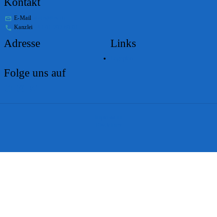
Kontakt
E-Mail
stabs@bs.ch
Kanzlei
+41 61 267 86 01
Adresse
Links
Lageplan
Folge uns auf
Impressum
Disclaimer