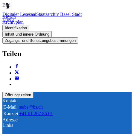
Bild
Digitaler Lesesaal
Staatsarchiv Basel-Stadt
Viewer
Login
Archivplan
Identifikation
Inhalt und innere Ordnung
Zugangs- und Benutzungsbestimmungen
Teilen
Öffnungszeiten
Kontakt
E-Mail
stabs@bs.ch
Kanzlei
+41 61 267 86 01
Adresse
Links