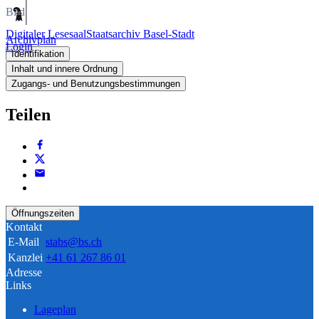
Bild
Digitaler Lesesaal
Staatsarchiv Basel-Stadt
Archivplan
Login
Identifikation
Inhalt und innere Ordnung
Zugangs- und Benutzungsbestimmungen
Teilen
Öffnungszeiten
Kontakt
E-Mail
stabs@bs.ch
Kanzlei
+41 61 267 86 01
Adresse
Links
Lageplan