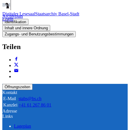
Bild
Digitaler Lesesaal
Staatsarchiv Basel-Stadt
Archivplan
Login
Identifikation
Inhalt und innere Ordnung
Zugangs- und Benutzungsbestimmungen
Teilen
Öffnungszeiten
Kontakt
E-Mail
stabs@bs.ch
Kanzlei
+41 61 267 86 01
Adresse
Links
Lageplan