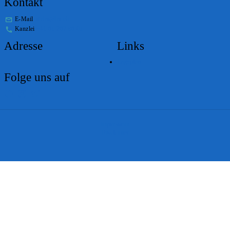
Kontakt
E-Mail
stabs@bs.ch
Kanzlei
+41 61 267 86 01
Adresse
Links
Lageplan
Folge uns auf
Impressum
Disclaimer