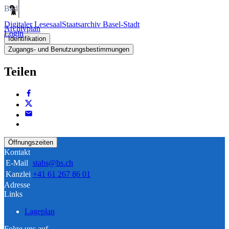
Bild
Digitaler Lesesaal
Staatsarchiv Basel-Stadt
Archivplan
Login
Identifikation
Zugangs- und Benutzungsbestimmungen
Teilen
Öffnungszeiten
Kontakt
E-Mail
stabs@bs.ch
Kanzlei
+41 61 267 86 01
Adresse
Links
Lageplan
Folge uns auf