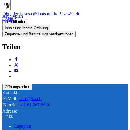
Bild
Digitaler Lesesaal
Staatsarchiv Basel-Stadt
Archivplan
Login
Identifikation
Inhalt und innere Ordnung
Zugangs- und Benutzungsbestimmungen
Teilen
Öffnungszeiten
Kontakt
E-Mail
stabs@bs.ch
Kanzlei
+41 61 267 86 01
Adresse
Links
Lageplan