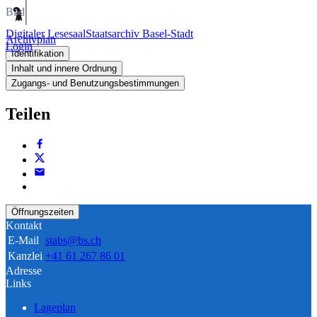
Bild
Digitaler Lesesaal
Staatsarchiv Basel-Stadt
Archivplan
Login
Identifikation
Inhalt und innere Ordnung
Zugangs- und Benutzungsbestimmungen
Teilen
Öffnungszeiten
Kontakt
E-Mail
stabs@bs.ch
Kanzlei
+41 61 267 86 01
Adresse
Links
Lageplan