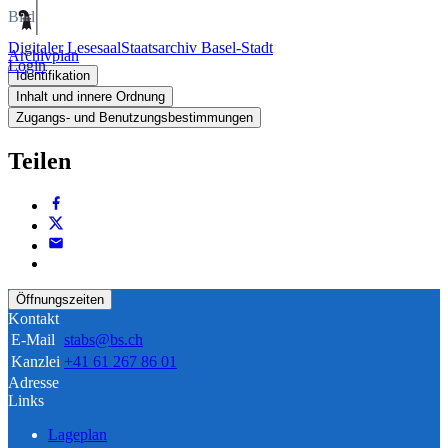
Bild
Digitaler Lesesaal
Staatsarchiv Basel-Stadt
Archivplan
Login
Identifikation
Inhalt und innere Ordnung
Zugangs- und Benutzungsbestimmungen
Teilen
Öffnungszeiten
Kontakt
E-Mail
stabs@bs.ch
Kanzlei
+41 61 267 86 01
Adresse
Links
Lageplan