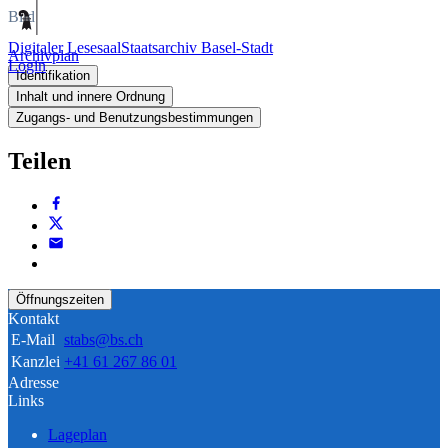
Bild
Digitaler Lesesaal
Staatsarchiv Basel-Stadt
Archivplan
Login
Identifikation
Inhalt und innere Ordnung
Zugangs- und Benutzungsbestimmungen
Teilen
Öffnungszeiten
Kontakt
E-Mail
stabs@bs.ch
Kanzlei
+41 61 267 86 01
Adresse
Links
Lageplan